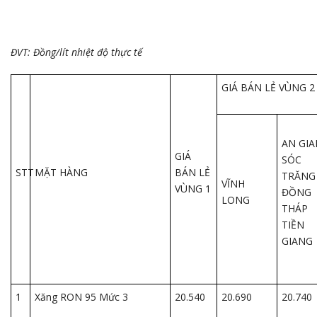
ĐVT: Đồng/lít nhiệt độ thực tế
GIÁ BÁN LẺ VÙNG 2
AN GI
GIÁ
SÓC
STT
MẶT HÀNG
BÁN LẺ
TRĂNG
VĨNH
VÙNG 1
ĐỒNG
LONG
THÁP
TIỀN
GIANG
1
Xăng RON 95 Mức 3
20.540
20.690
20.740