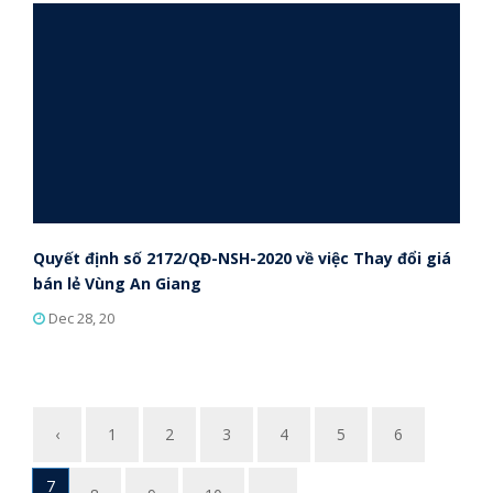
Quyết định số 2172/QĐ-NSH-2020 về việc Thay đổi giá
bán lẻ Vùng An Giang
Dec 28, 20
‹
1
2
3
4
5
6
7