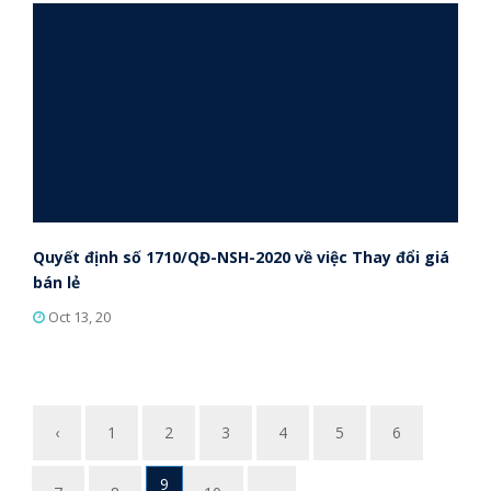
Quyết định số 1710/QĐ-NSH-2020 về việc Thay đổi giá
bán lẻ
Oct 13, 20
‹
1
2
3
4
5
6
9